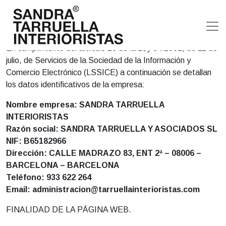
Saltar al contenido
privacidad
Navegación principal
AVISO LEGAL:
En cumplimiento del artículo 10 de la Ley 34/2002, de 11 de
julio, de Servicios de la Sociedad de la Información y
Comercio Electrónico (LSSICE) a continuación se detallan
los datos identificativos de la empresa:
Nombre empresa: SANDRA TARRUELLA
INTERIORISTAS
Razón social: SANDRA TARRUELLA Y ASOCIADOS SL
NIF: B65182966
Dirección: CALLE MADRAZO 83, ENT 2ª – 08006 –
BARCELONA – BARCELONA
Teléfono: 933 622 264
Email: administracion@tarruellainterioristas.com
FINALIDAD DE LA PÁGINA WEB.