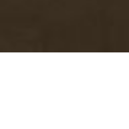
LA TIENDA DE
PESCADERIAS
CORUÑESAS
Madrid
,
2015
STORES
Creative direction:
Sandra Tarruella Interioristas